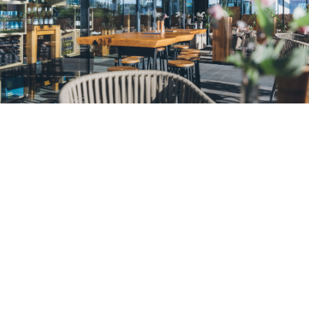
EIN STERZ GEHT AUF
Was entsteht, wenn ein Hofladen
und ein Lokal aufeinandertreffen?
Genuss pur! Und das Beste daran:
Man kann das Angenehme mit dem